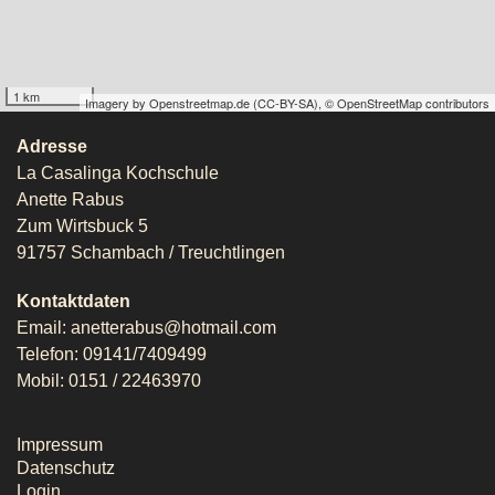
1 km
Imagery by
Openstreetmap.de
(
CC-BY-SA
),
© OpenStreetMap contributors
Adresse
La Casalinga Kochschule
Anette Rabus
Zum Wirtsbuck 5
91757 Schambach / Treuchtlingen
Kontaktdaten
Email: anetterabus@hotmail.com
Telefon: 09141/7409499
Mobil: 0151 / 22463970
Impressum
Datenschutz
Login