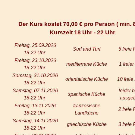
Der Kurs kostet 70,00 € pro Person ( min. 8
Kurszeit 18 Uhr - 22 Uhr
Freitag, 25.09.2026
Surf and Turf
5 freie 
18-22 Uhr
Freitag, 23.10.2026
mediterrane Küche
1 freier
18-22 Uhr
Samstag, 31.10.2026
orientalische Küche
10 freie
18-22 Uhr
Samstag, 07.11.2026
leider b
spanische Küche
18-22 Uhr
ausgeb
Freitag, 13.11.2026
französische
2 freie 
18-22 Uhr
Landküche
Samstag, 14.11.2026
griechische Küche
3 freie 
18-22 Uhr