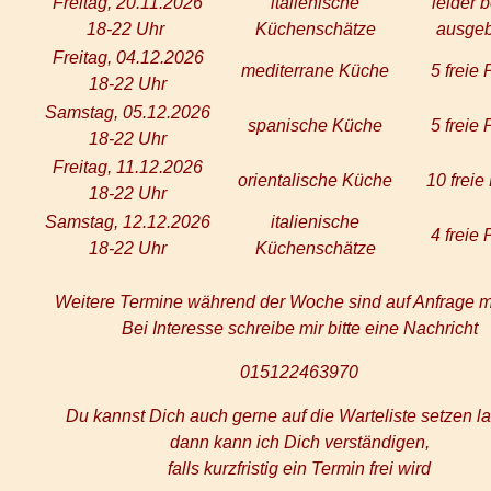
Freitag, 20.11.2026
italienische
leider b
18-22 Uhr
Küchenschätze
ausgeb
Freitag, 04.12.2026
mediterrane Küche
5 freie 
18-22 Uhr
Samstag, 05.12.2026
spanische Küche
5 freie 
18-22 Uhr
Freitag, 11.12.2026
orientalische Küche
10 freie
18-22 Uhr
Samstag, 12.12.2026
italienische
4 freie 
18-22 Uhr
Küchenschätze
Weitere Termine während der Woche sind auf Anfrage m
Bei Interesse schreibe mir bitte eine Nachricht
015122463970
Du kannst Dich auch gerne auf die Warteliste setzen l
dann kann ich Dich verständigen,
falls kurzfristig ein Termin frei wird